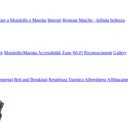
fare a Mondolfo e Marotta
Itinerari
Regione Marche - Infinita bellezza
re
Mondolfo/Marotta Accessibilità
Zone Wi-Fi
Riconoscimenti
Gallery
mpeggi
Bed and Breakfast
Residenza Turistico Alberghiera
Affittacame