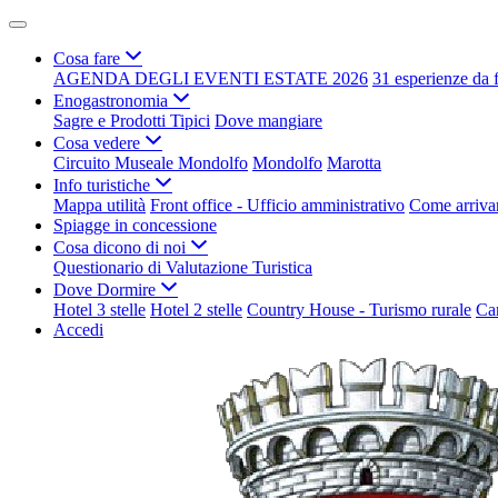
Cosa fare
AGENDA DEGLI EVENTI ESTATE 2026
31 esperienze da 
Enogastronomia
Sagre e Prodotti Tipici
Dove mangiare
Cosa vedere
Circuito Museale Mondolfo
Mondolfo
Marotta
Info turistiche
Mappa utilità
Front office - Ufficio amministrativo
Come arriva
Spiagge in concessione
Cosa dicono di noi
Questionario di Valutazione Turistica
Dove Dormire
Hotel 3 stelle
Hotel 2 stelle
Country House - Turismo rurale
Ca
Accedi