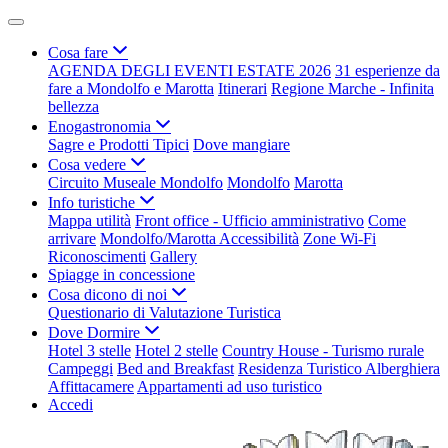
Cosa fare
AGENDA DEGLI EVENTI ESTATE 2026
31 esperienze da
fare a Mondolfo e Marotta
Itinerari
Regione Marche - Infinita
bellezza
Enogastronomia
Sagre e Prodotti Tipici
Dove mangiare
Cosa vedere
Circuito Museale Mondolfo
Mondolfo
Marotta
Info turistiche
Mappa utilità
Front office - Ufficio amministrativo
Come
arrivare
Mondolfo/Marotta Accessibilità
Zone Wi-Fi
Riconoscimenti
Gallery
Spiagge in concessione
Cosa dicono di noi
Questionario di Valutazione Turistica
Dove Dormire
Hotel 3 stelle
Hotel 2 stelle
Country House - Turismo rurale
Campeggi
Bed and Breakfast
Residenza Turistico Alberghiera
Affittacamere
Appartamenti ad uso turistico
Accedi