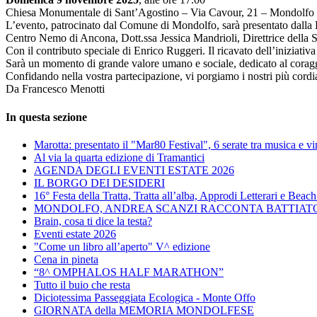
Chiesa Monumentale di Sant’Agostino – Via Cavour, 21 – Mondolfo
L’evento, patrocinato dal Comune di Mondolfo, sarà presentato dalla 
Centro Nemo di Ancona, Dott.ssa Jessica Mandrioli, Direttrice dell
Con il contributo speciale di Enrico Ruggeri. Il ricavato dell’inizia
Sarà un momento di grande valore umano e sociale, dedicato al coraggi
Confidando nella vostra partecipazione, vi porgiamo i nostri più cordial
Da Francesco Menotti
In questa sezione
Marotta: presentato il "Mar80 Festival", 6 serate tra musica e vi
Al via la quarta edizione di Tramantici
AGENDA DEGLI EVENTI ESTATE 2026
IL BORGO DEI DESIDERI
16° Festa della Tratta, Tratta all’alba, Approdi Letterari e Beach
MONDOLFO, ANDREA SCANZI RACCONTA BATTIATO I
Brain, cosa ti dice la testa?
Eventi estate 2026
"Come un libro all’aperto" V^ edizione
Cena in pineta
“8^ OMPHALOS HALF MARATHON”
Tutto il buio che resta
Diciotessima Passeggiata Ecologica - Monte Offo
GIORNATA della MEMORIA MONDOLFESE