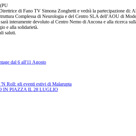
 (PU
Direttrice di Fano TV Simona Zonghetti e vedrà la partecipazione di: Al
a Struttura Complessa di Neurologia e del Centro SLA dell’AOU di Mod
tiva sarà interamente devoluto al Centro Nemo di Ancona e alla ricerca s
o e alla solidarietà.
i saluti.
ntage dal 6 all'11 Agosto
 'N Roll: gli eventi estivi di Malarupta
N PIAZZA IL 28 LUGLIO