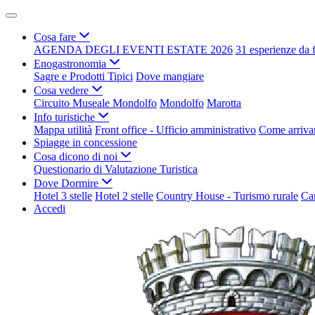
Cosa fare
AGENDA DEGLI EVENTI ESTATE 2026
31 esperienze da 
Enogastronomia
Sagre e Prodotti Tipici
Dove mangiare
Cosa vedere
Circuito Museale Mondolfo
Mondolfo
Marotta
Info turistiche
Mappa utilità
Front office - Ufficio amministrativo
Come arriva
Spiagge in concessione
Cosa dicono di noi
Questionario di Valutazione Turistica
Dove Dormire
Hotel 3 stelle
Hotel 2 stelle
Country House - Turismo rurale
Ca
Accedi