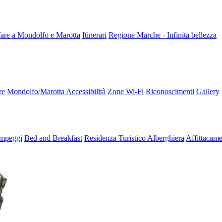
fare a Mondolfo e Marotta
Itinerari
Regione Marche - Infinita bellezza
re
Mondolfo/Marotta Accessibilità
Zone Wi-Fi
Riconoscimenti
Gallery
mpeggi
Bed and Breakfast
Residenza Turistico Alberghiera
Affittacame