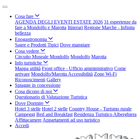
Cosa fare
AGENDA DEGLI EVENTI ESTATE 2026
31 esperienze da
fare a Mondolfo e Marotta
Itinerari
Regione Marche - Infinita
bellezza
Enogastronomia
Sagre e Prodotti Tipici
Dove mangiare
Cosa vedere
Circuito Museale Mondolfo
Mondolfo
Marotta
Info turistiche
Mappa utilità
Front office - Ufficio amministrativo
Come
arrivare
Mondolfo/Marotta Accessibilità
Zone Wi-Fi
Riconoscimenti
Gallery
Spiagge in concessione
Cosa dicono di noi
Questionario di Valutazione Turistica
Dove Dormire
Hotel 3 stelle
Hotel 2 stelle
Country House - Turismo rurale
Campeggi
Bed and Breakfast
Residenza Turistico Alberghiera
Affittacamere
Appartamenti ad uso turistico
Accedi