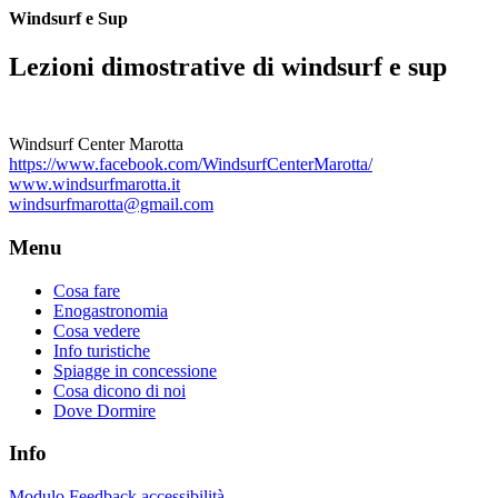
Windsurf e Sup
Lezioni dimostrative di windsurf e sup
Windsurf Center Marotta
https://www.facebook.com/WindsurfCenterMarotta/
www.windsurfmarotta.it
windsurfmarotta@gmail.com
Menu
Cosa fare
Enogastronomia
Cosa vedere
Info turistiche
Spiagge in concessione
Cosa dicono di noi
Dove Dormire
Info
Modulo Feedback accessibilità